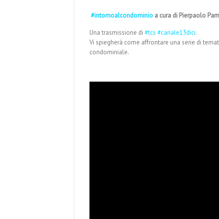
#
intornoalcondominio
a cura di Pierpaolo Pam
Una trasmissione di
#
tcs
#
canale13dici
.
Vi spiegherà come affrontare una serie di temati
condominiale.