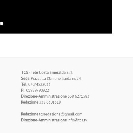
TCS - Tele Costa Smeralda S.r.l.
Sede:
Piazzetta L'Unione Sarda nr. 24
Tel.
070/4522033
P.I.
01959790922
Direzione-Amministrazione
338 6271583
Redazione
338 6301318
Redazione
tcsredazione@gmail.com
Direzione-Amministrazione
info@tcs.tv