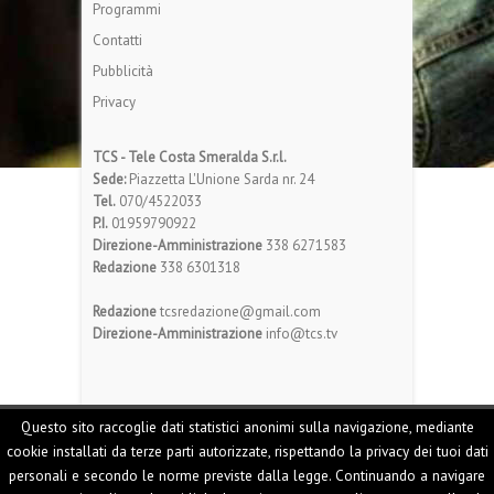
Programmi
Contatti
Pubblicità
Privacy
TCS - Tele Costa Smeralda S.r.l.
Sede:
Piazzetta L'Unione Sarda nr. 24
Tel.
070/4522033
P.I.
01959790922
Direzione-Amministrazione
338 6271583
Redazione
338 6301318
Redazione
tcsredazione@gmail.com
Direzione-Amministrazione
info@tcs.tv
Questo sito raccoglie dati statistici anonimi sulla navigazione, mediante
cookie installati da terze parti autorizzate, rispettando la privacy dei tuoi dati
personali e secondo le norme previste dalla legge. Continuando a navigare